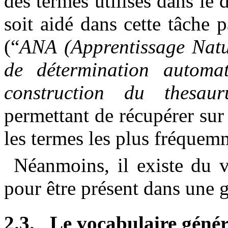
des termes utilisés dans le d
soit aidé dans cette tâche 
(
“
ANA (Apprentissage Natu
de détermination automa
construction du thesau
permettant
de récupérer sur
les termes les plus fréquemm
Néanmoins, il existe du 
pour être présent dans une g
2.3.
Le vocabulaire génér