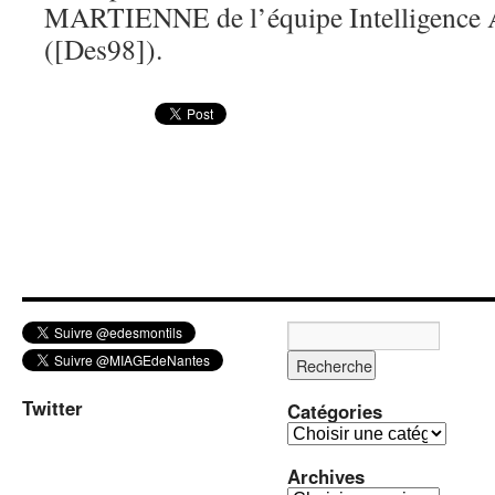
MARTIENNE de l’équipe Intelligence Ar
([Des98]).
Twitter
Catégories
C
a
Archives
t