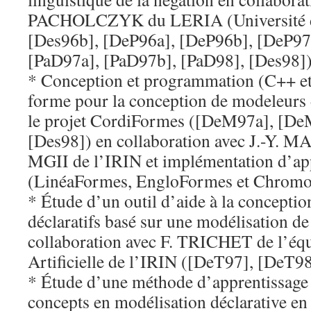
PACHOLCZYK du LERIA (Université d’
[Des96b], [DeP96a], [DeP96b], [DeP97
[PaD97a], [PaD97b], [PaD98], [Des98])
* Conception et programmation (C++ et 
forme pour la conception de modeleurs d
le projet CordiFormes ([DeM97a], [D
[Des98]) en collaboration avec J.-Y. M
MGII de l’IRIN et implémentation d’appl
(LinéaFormes, EngloFormes et Chrom
* Étude d’un outil d’aide à la concepti
déclaratifs basé sur une modélisation d
collaboration avec F. TRICHET de l’équ
Artificielle de l’IRIN ([DeT97], [DeT98
* Étude d’une méthode d’apprentissage 
concepts en modélisation déclarative en 