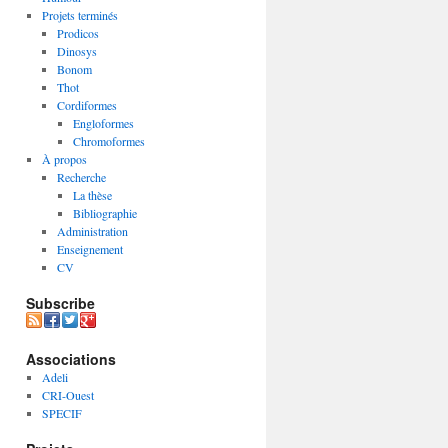
Projets terminés
Prodicos
Dinosys
Bonom
Thot
Cordiformes
Engloformes
Chromoformes
À propos
Recherche
La thèse
Bibliographie
Administration
Enseignement
CV
Subscribe
Associations
Adeli
CRI-Ouest
SPECIF