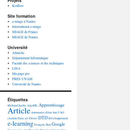
Projets
Kolflow
Site formation
e-miage à Nantes
International e-miage
MIAGE de France
MIAGE de Nantes
Université
Atlanstic
Département Informatique
Faculté des sciences et des techniques
LINA
Ma page pro
PRES UNAM
Université de Nantes
Étiquettes
Apprentissage
#JeSuisCharlie
AlgoML
Article
Automates d'état fini
CAO
DTD
citation
Data set
Divers
Développement
e-learning
Google
François Bon