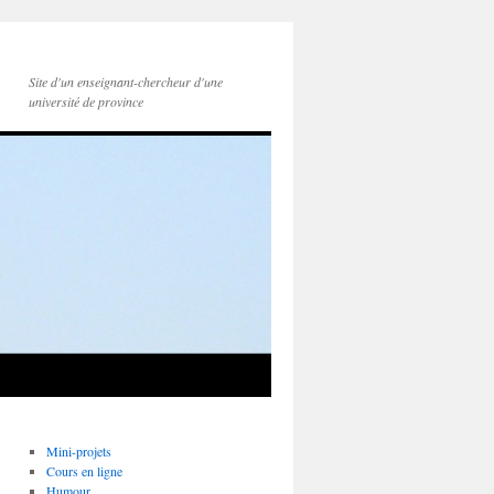
Site d'un enseignant-chercheur d'une
université de province
Mini-projets
Cours en ligne
Humour