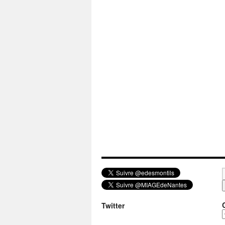
Twitter
a