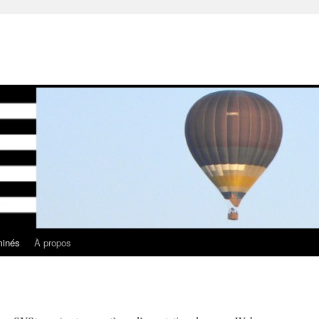
minés
À propos