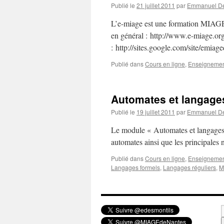
Publié le
21 juillet 2011
par
Emmanuel De
L’e-miage est une formation MIAGE 
en général : http://www.e-miage.org
: http://sites.google.com/site/emiag
Publié dans
Cours en ligne
,
Enseigneme
Automates et langage
Publié le
19 juillet 2011
par
Emmanuel De
Le module « Automates et langages »
automates ainsi que les principales 
Publié dans
Cours en ligne
,
Enseigneme
Langages formels
,
Langages réguliers
,
M