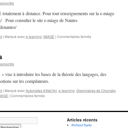
smontils
totalement à distance. Pour tout renseignements sur la e-miage
/ Pour consulter le site e-miage de Nantes
edenantes/
nt
|
Marqué avec
e-learning
,
MIAGE
|
Commentaires fermés
sur
e-
miage
s
smontils
 vise à introduire les bases de la théorie des langages, des
notions sur les compilateurs.
nt
|
Marqué avec
Automates d'état fini
,
e-learning
,
Grammaires de Chomsky
,
IAGE
|
Commentaires fermés
sur
Automates
et
langages
Articles récents
#JeSuisCharlie