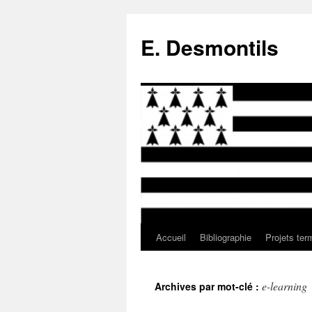
E. Desmontils
Accueil
Bibliographie
Projets ter
Aller
au
e-learning
Archives par mot-clé :
contenu