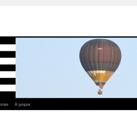
minés
À propos