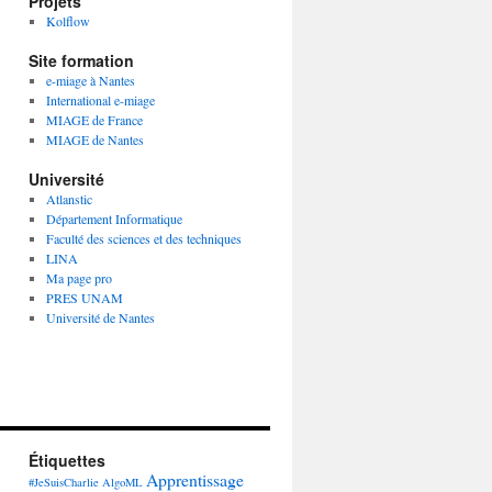
Projets
Kolflow
Site formation
e-miage à Nantes
International e-miage
MIAGE de France
MIAGE de Nantes
Université
Atlanstic
Département Informatique
Faculté des sciences et des techniques
LINA
Ma page pro
PRES UNAM
Université de Nantes
Étiquettes
Apprentissage
#JeSuisCharlie
AlgoML