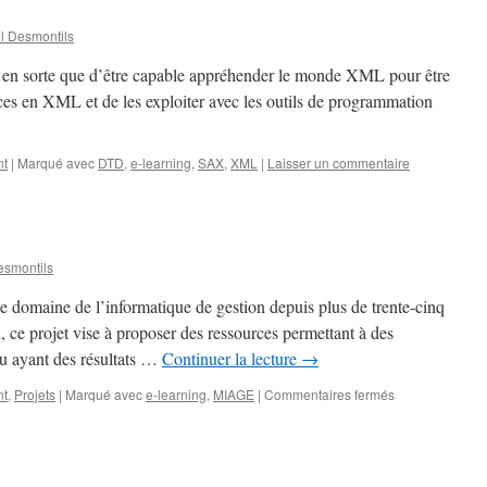
 Desmontils
 en sorte que d’être capable appréhender le monde XML pour être
es en XML et de les exploiter avec les outils de programmation
nt
|
Marqué avec
DTD
,
e-learning
,
SAX
,
XML
|
Laisser un commentaire
smontils
 domaine de l’informatique de gestion depuis plus de trente-cinq
on, ce projet vise à proposer des ressources permettant à des
ou ayant des résultats …
Continuer la lecture
→
nt
,
Projets
|
Marqué avec
e-learning
,
MIAGE
|
Commentaires fermés
sur
Projet
DVD-
MIAGE