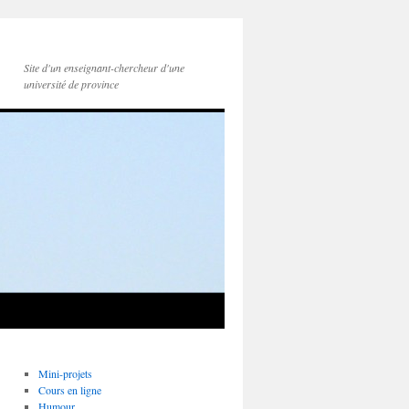
Site d'un enseignant-chercheur d'une
université de province
Mini-projets
Cours en ligne
Humour