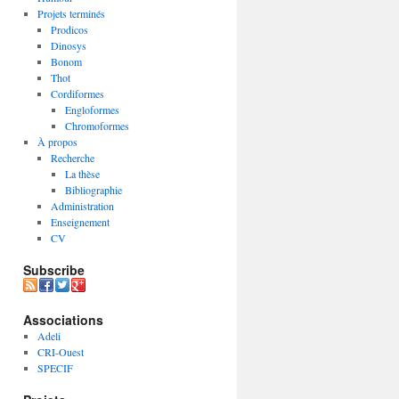
Projets terminés
Prodicos
Dinosys
Bonom
Thot
Cordiformes
Engloformes
Chromoformes
À propos
Recherche
La thèse
Bibliographie
Administration
Enseignement
CV
Subscribe
Associations
Adeli
CRI-Ouest
SPECIF