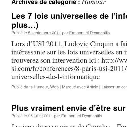
Humour
Archives de catégorie :
Les 7 lois universelles de l’in
plus…)
Publié le
5 septembre 2011
par
Emmanuel Desmontils
Lors d’USI 2011, Ludovic Cinquin a fai
intéressante sur les lois universelles en
trouverez son intervention ici : http://
si.com/fr/conferences/8-paris-usi-2011/
universelles-de-l-informatique
Publié dans
Humour
,
Web
|
Marqué avec
Article
|
Laisser un c
Plus vraiment envie d’être su
Publié le
25 juillet 2011
par
Emmanuel Desmontils
Je viens de reçevoir ça de Google : Fina