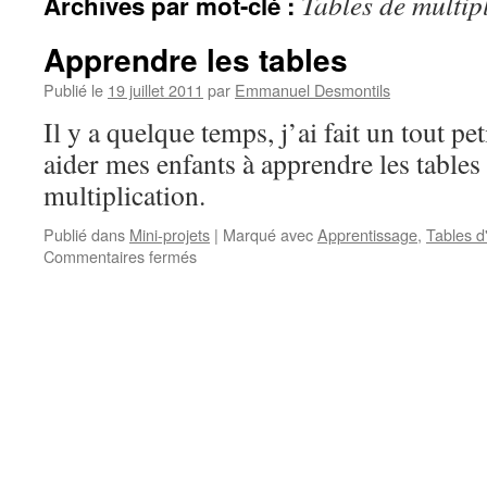
Tables de multip
Archives par mot-clé :
Apprendre les tables
Publié le
19 juillet 2011
par
Emmanuel Desmontils
Il y a quelque temps, j’ai fait un tout 
aider mes enfants à apprendre les tables
multiplication.
Publié dans
Mini-projets
|
Marqué avec
Apprentissage
,
Tables d
Commentaires fermés
sur
Apprendre
les
tables