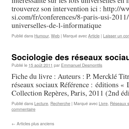
intéressante sur les lois universelles en
trouverez son intervention ici : http://
si.com/fr/conferences/8-paris-usi-2011/
universelles-de-l-informatique
Publié dans
Humour
,
Web
|
Marqué avec
Article
|
Laisser un c
Sociologie des réseaux socia
Publié le
15 août 2011
par
Emmanuel Desmontils
Fiche du livre : Auteurs : P. Mercklé Tit
réseaux sociaux Référence : éditions «
Collection Repères, Paris, 2011 (2nd éd
Publié dans
Lecture
,
Recherche
|
Marqué avec
Livre
,
Réseaux s
commentaire
←
Articles plus anciens