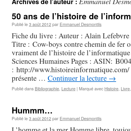
Emmanuel Desmo
Archives de l’auteur :
50 ans de l’histoire de l’infor
Publié le
3 août 2012
par
Emmanuel Desmontils
Fiche du livre : Auteur : Alain Lefebvr
Titre : Cow-boys contre chemin de fer 
vraiment de l’histoire de l’informatique
Sciences Humaines Pages : ASIN: B
: http://www.histoireinformatique.com/
présente …
Continuer la lecture
→
Publié dans
Bibliographie
,
Lecture
|
Marqué avec
Histoire
,
Livre
Hummm…
Publié le
3 août 2012
par
Emmanuel Desmontils
L’homme et la mer Homme libre, toujour