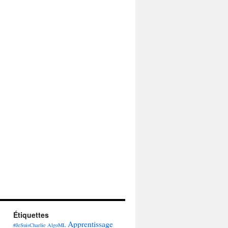
Étiquettes
Apprentissage
#JeSuisCharlie
AlgoML