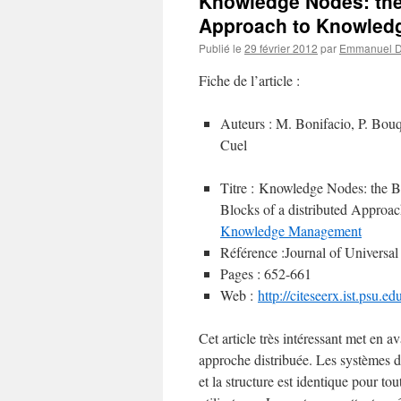
Knowledge Nodes: the 
Approach to Knowle
Publié le
29 février 2012
par
Emmanuel D
Fiche de l’article :
Auteurs : M. Bonifacio, P. Bouq
Cuel
Titre : Knowledge Nodes: the 
Blocks of a distributed Approac
Knowledge Management
Référence :Journal of Universal
Pages : 652-661
Web :
http://citeseerx.ist.psu
Cet article très intéressant met en 
approche distribuée. Les systèmes de
et la structure est identique pour to