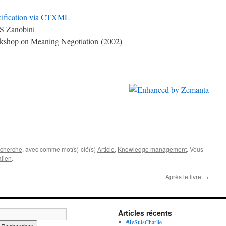
ecification via CTXML
 S Zanobini
kshop on Meaning Negotiation (2002)
cherche
, avec comme mot(s)-clé(s)
Article
,
Knowledge management
. Vous
lien
.
Après le livre
→
Articles récents
#JeSuisCharlie