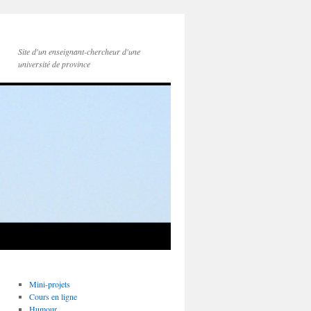
Site d'un enseignant-chercheur d'une
université de province
Mini-projets
Cours en ligne
Humour