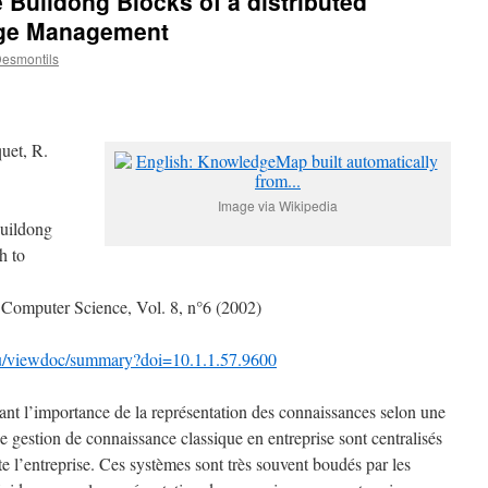
Buildong Blocks of a distributed
dge Management
esmontils
uet, R.
Image via Wikipedia
Buildong
h to
 Computer Science, Vol. 8, n°6 (2002)
.edu/viewdoc/summary?doi=10.1.1.57.9600
avant l’importance de la représentation des connaissances selon une
 gestion de connaissance classique en entreprise sont centralisés
ute l’entreprise. Ces systèmes sont très souvent boudés par les