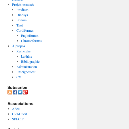
Projets terminés
Prodicos
Dinosys
Bonom
Thot
Cordiformes
Engloformes
Chromoformes
À propos
Recherche
La thèse
Bibliographie
Administration
Enseignement
CV
Subscribe
Associations
Adeli
CRI-Ouest
SPECIF