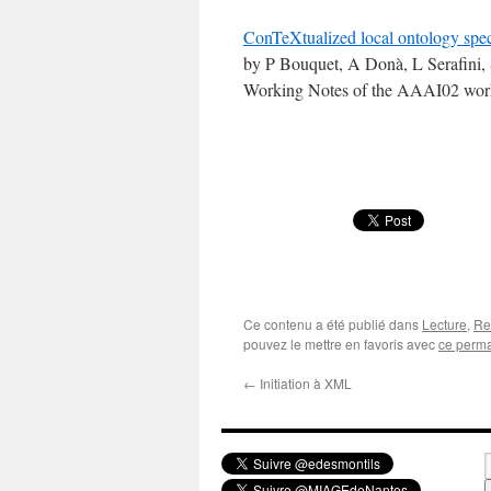
ConTeXtualized local ontology sp
by P Bouquet, A Donà, L Serafini,
Working Notes of the AAAI02 wor
Ce contenu a été publié dans
Lecture
,
Re
pouvez le mettre en favoris avec
ce perma
←
Initiation à XML