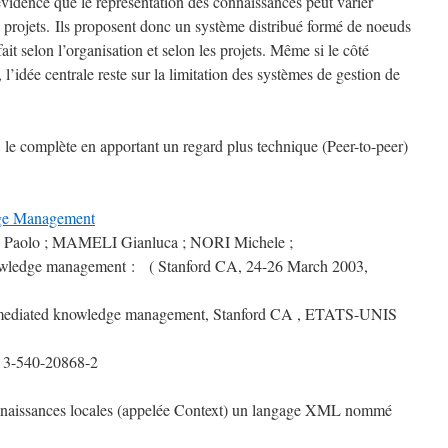
 évidence que le représentation des connaissances peut varier
 projets.
Ils proposent donc un système distribué formé de noeuds
ait selon l’organisation et selon les projets. Même si le côté
 l’idée centrale reste sur la limitation des systèmes de gestion de
 le complète en apportant un regard plus technique (Peer-to-peer)
dge Management
olo ; MAMELI Gianluca ; NORI Michele ;
ledge management : ( Stanford CA, 24-26 March 2003,
t-mediated knowledge management, Stanford CA , ETATS-UNIS
3-540-20868-2
 connaissances locales (appelée Context) un langage XML nommé