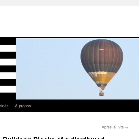
minés
À propos
Après le livre
→