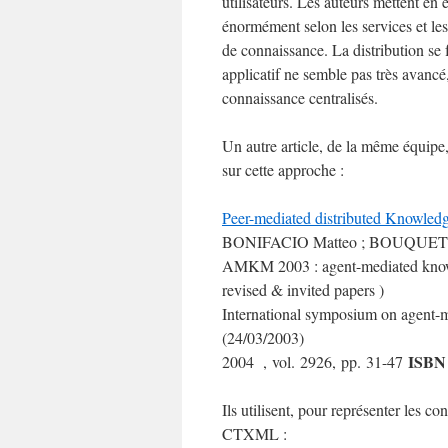
utilisateurs. Les auteurs mettent en
énormément selon les services et les
de connaissance. La distribution se f
applicatif ne semble pas très avancé,
connaissance centralisés.
Un autre article, de la même équipe,
sur cette approche :
Peer-mediated distributed Knowle
BONIFACIO Matteo ; BOUQUET Pa
AMKM 2003 : agent-mediated know
revised & invited papers )
International symposium on agen
(24/03/2003)
ISBN
2004 , vol. 2926, pp. 31-47
Ils utilisent, pour représenter les
CTXML :