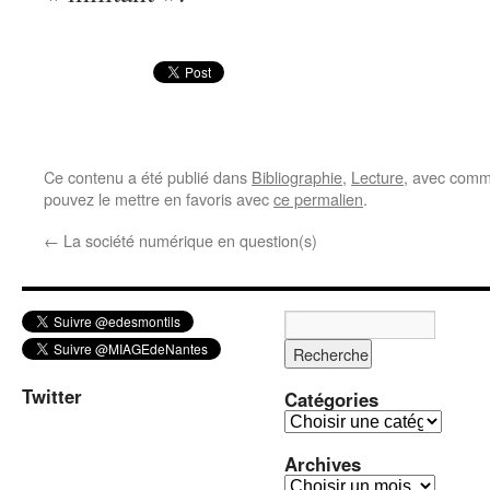
Ce contenu a été publié dans
Bibliographie
,
Lecture
, avec comm
pouvez le mettre en favoris avec
ce permalien
.
←
La société numérique en question(s)
Twitter
Catégories
C
a
Archives
t
A
é