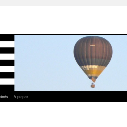
minés
À propos