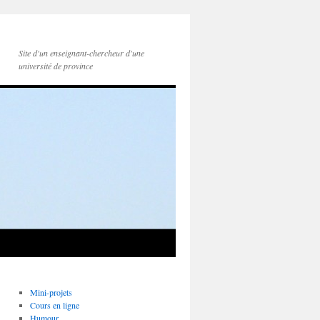
Site d'un enseignant-chercheur d'une
université de province
Mini-projets
Cours en ligne
Humour