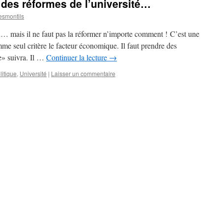
 des réformes de l’université…
smontils
en… mais il ne faut pas la réformer n’importe comment ! C’est une
me seul critère le facteur économique. Il faut prendre des
e» suivra. Il …
Continuer la lecture
→
litique
,
Université
|
Laisser un commentaire