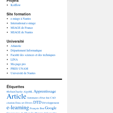
Projets
Kolflow
Site formation
e-miage à Nantes
International e-miage
MIAGE de France
MIAGE de Nantes
Université
Atlanstic
Département Informatique
Faculté des sciences et des techniques
LINA
Ma page pro
PRES UNAM
Université de Nantes
Étiquettes
Apprentissage
#JeSuisCharlie
AlgoML
Article
Automates d'état fini
CAO
DTD
citation
Data set
Divers
Développement
e-learning
Google
François Bon