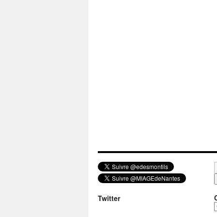
Twitter
a