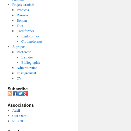
Projets terminés
Prodicos
Dinosys
Bonom
Thot
Cordiformes
Engloformes
Chromoformes
À propos
Recherche
La thèse
Bibliographie
Administration
Enseignement
CV
Subscribe
Associations
Adeli
CRI-Ouest
SPECIF