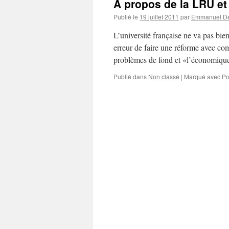
A propos de la LRU et
Publié le
19 juillet 2011
par
Emmanuel De
L’université française ne va pas bi
erreur de faire une réforme avec com
problèmes de fond et «l’économiqu
Publié dans
Non classé
|
Marqué avec
Po