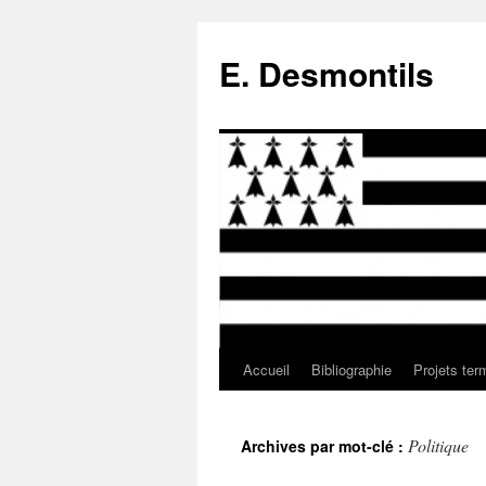
E. Desmontils
Accueil
Bibliographie
Projets ter
Aller
au
Politique
Archives par mot-clé :
contenu