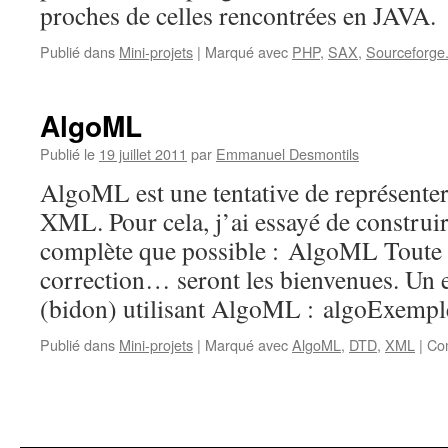
proches de celles rencontrées en JAVA.
Publié dans
Mini-projets
|
Marqué avec
PHP
,
SAX
,
Sourceforge
AlgoML
Publié le
19 juillet 2011
par
Emmanuel Desmontils
AlgoML est une tentative de représente
XML. Pour cela, j’ai essayé de constru
complète que possible : AlgoML Toute
correction… seront les bienvenues. Un
(bidon) utilisant AlgoML : algoExempl
Publié dans
Mini-projets
|
Marqué avec
AlgoML
,
DTD
,
XML
|
Co