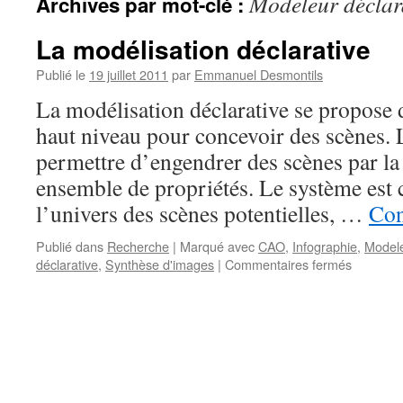
Modeleur déclara
Archives par mot-clé :
La modélisation déclarative
Publié le
19 juillet 2011
par
Emmanuel Desmontils
La modélisation déclarative se propose d
haut niveau pour concevoir des scènes. L
permettre d’engendrer des scènes par l
ensemble de propriétés. Le système est 
l’univers des scènes potentielles, …
Con
Publié dans
Recherche
|
Marqué avec
CAO
,
Infographie
,
Modele
déclarative
,
Synthèse d'images
|
Commentaires fermés
sur
La
modélisa
déclarati