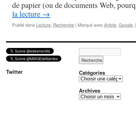
de papier (ou de documents Web, pour
la lecture
→
Publié dans
Lecture
,
Recherche
|
Marqué avec
Article
,
Google
,
Twitter
Catégories
C
a
Archives
t
A
é
r
g
c
o
h
r
i
i
v
e
e
s