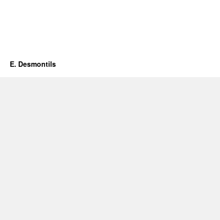
s
E. Desmontils