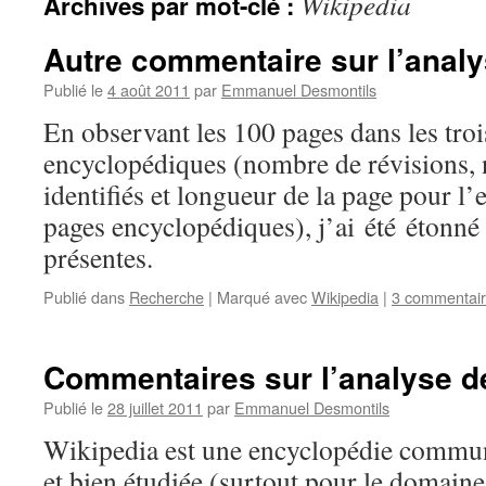
Wikipedia
Archives par mot-clé :
Autre commentaire sur l’anal
Publié le
4 août 2011
par
Emmanuel Desmontils
En observant les 100 pages dans les tro
encyclopédiques (nombre de révisions, 
identifiés et longueur de la page pour l
pages encyclopédiques), j’ai été étonné 
présentes.
Publié dans
Recherche
|
Marqué avec
Wikipedia
|
3 commentai
Commentaires sur l’analyse d
Publié le
28 juillet 2011
par
Emmanuel Desmontils
Wikipedia est une encyclopédie commun
et bien étudiée (surtout pour le domain