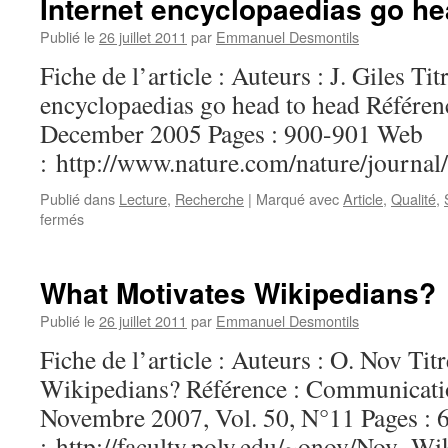
Internet encyclopaedias go he
Publié le
26 juillet 2011
par
Emmanuel Desmontils
Fiche de l’article : Auteurs : J. Giles Tit
encyclopaedias go head to head Référen
December 2005 Pages : 900-901 Web
: http://www.nature.com/nature/journa
Publié dans
Lecture
,
Recherche
|
Marqué avec
Article
,
Qualité
,
fermés
sur
Internet
encyclopaedias
go
What Motivates Wikipedians?
head
to
Publié le
26 juillet 2011
par
Emmanuel Desmontils
head
Fiche de l’article : Auteurs : O. Nov Ti
Wikipedians? Référence : Communicati
Novembre 2007, Vol. 50, N°11 Pages :
: http://faculty.poly.edu/~onov/Nov_Wi