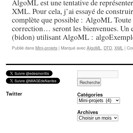
AlgoML est une tentative de représente
XML. Pour cela, j’ai essayé de constru
complète que possible : AlgoML Toute
correction… seront les bienvenues. Un
(bidon) utilisant AlgoML : algoExempl
Publié dans
Mini-projets
|
Marqué avec
AlgoML
,
DTD
,
XML
|
Co
Twitter
Catégories
C
a
Archives
t
A
é
r
g
c
o