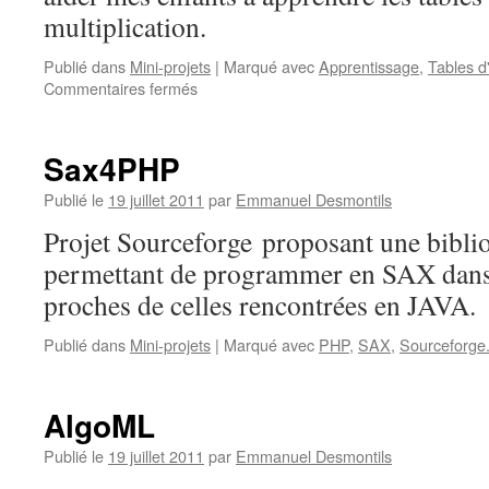
multiplication.
Publié dans
Mini-projets
|
Marqué avec
Apprentissage
,
Tables d
Commentaires fermés
sur
Apprendre
les
tables
Sax4PHP
Publié le
19 juillet 2011
par
Emmanuel Desmontils
Projet Sourceforge proposant une bibl
permettant de programmer en SAX dans
proches de celles rencontrées en JAVA.
Publié dans
Mini-projets
|
Marqué avec
PHP
,
SAX
,
Sourceforge
AlgoML
Publié le
19 juillet 2011
par
Emmanuel Desmontils