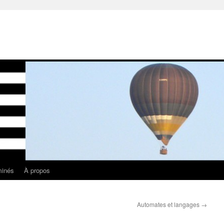
minés
À propos
Automates et langages
→