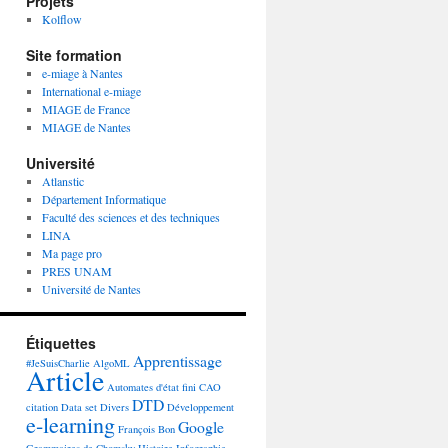
Projets
Kolflow
Site formation
e-miage à Nantes
International e-miage
MIAGE de France
MIAGE de Nantes
Université
Atlanstic
Département Informatique
Faculté des sciences et des techniques
LINA
Ma page pro
PRES UNAM
Université de Nantes
Étiquettes
Apprentissage
#JeSuisCharlie
AlgoML
Article
Automates d'état fini
CAO
DTD
citation
Data set
Divers
Développement
e-learning
Google
François Bon