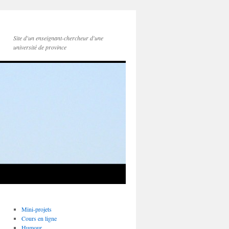
Site d'un enseignant-chercheur d'une
université de province
Mini-projets
Cours en ligne
Humour