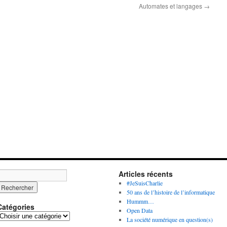
Automates et langages
→
Articles récents
#JeSuisCharlie
50 ans de l’histoire de l’informatique
Hummm…
Catégories
Open Data
C
La société numérique en question(s)