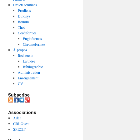
Projets terminés
Prodicos
Dinosys
Bonom
Thot
Cordiformes
Engloformes
Chromoformes
À propos
Recherche
La thèse
Bibliographie
Administration
Enseignement
CV
Subscribe
Associations
Adeli
CRI-Ouest
SPECIF