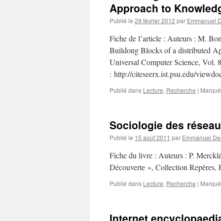
Approach to Knowle
Publié le
29 février 2012
par
Emmanuel D
Fiche de l’article : Auteurs : M. B
Buildong Blocks of a distributed 
Universal Computer Science, Vol. 
: http://citeseerx.ist.psu.edu/vie
Publié dans
Lecture
,
Recherche
|
Marqué
Sociologie des résea
Publié le
15 août 2011
par
Emmanuel Des
Fiche du livre : Auteurs : P. Merckl
Découverte », Collection Repères, P
Publié dans
Lecture
,
Recherche
|
Marqué
Internet encyclopaedi