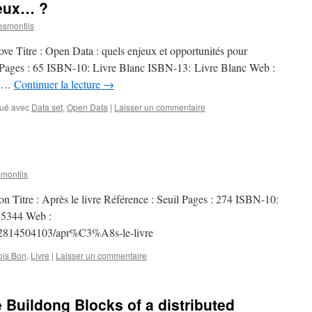
jeux… ?
smontils
ove Titre : Open Data : quels enjeux et opportunités pour
e Pages : 65 ISBN-10: Livre Blanc ISBN-13: Livre Blanc Web :
la …
Continuer la lecture
→
ué avec
Data set
,
Open Data
|
Laisser un commentaire
montils
on Titre : Après le livre Référence : Seuil Pages : 274 ISBN-10:
5344 Web :
782814504103/apr%C3%A8s-le-livre
ois Bon
,
Livre
|
Laisser un commentaire
Buildong Blocks of a distributed