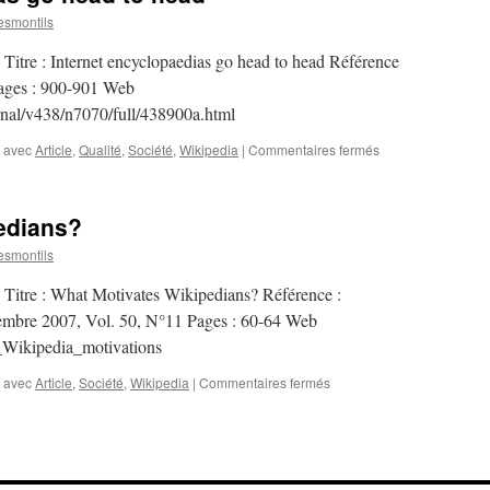
smontils
es Titre : Internet encyclopaedias go head to head Référence
ages : 900-901 Web
rnal/v438/n7070/full/438900a.html
 avec
Article
,
Qualité
,
Société
,
Wikipedia
|
Commentaires fermés
sur
Internet
encyclopaedias
go
edians?
head
to
smontils
head
ov Titre : What Motivates Wikipedians? Référence :
mbre 2007, Vol. 50, N°11 Pages : 60-64 Web
v_Wikipedia_motivations
 avec
Article
,
Société
,
Wikipedia
|
Commentaires fermés
sur
What
Motivates
Wikipedians?