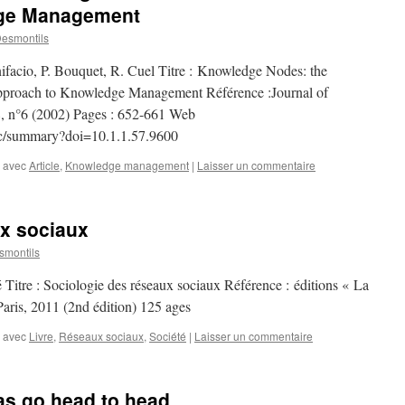
dge Management
esmontils
onifacio, P. Bouquet, R. Cuel Titre : Knowledge Nodes: the
Approach to Knowledge Management Référence :Journal of
8, n°6 (2002) Pages : 652-661 Web
wdoc/summary?doi=10.1.1.57.9600
 avec
Article
,
Knowledge management
|
Laisser un commentaire
ux sociaux
montils
é Titre : Sociologie des réseaux sociaux Référence : éditions « La
aris, 2011 (2nd édition) 125 ages
 avec
Livre
,
Réseaux sociaux
,
Société
|
Laisser un commentaire
as go head to head