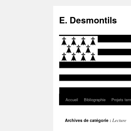
E. Desmontils
Accueil
Bibliographie
Projets ter
Aller
au
Lecture
Archives de catégorie :
contenu