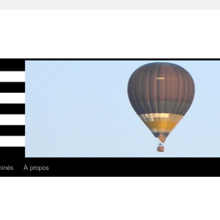
minés
À propos