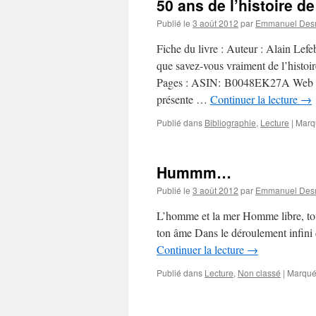
50 ans de l’histoire de
Publié le
3 août 2012
par
Emmanuel Desm
Fiche du livre : Auteur : Alain Lef
que savez-vous vraiment de l’histoi
Pages : ASIN: B0048EK27A Web : h
présente …
Continuer la lecture
→
Publié dans
Bibliographie
,
Lecture
|
Marq
Hummm…
Publié le
3 août 2012
par
Emmanuel Desm
L’homme et la mer Homme libre, touj
ton âme Dans le déroulement infini 
Continuer la lecture
→
Publié dans
Lecture
,
Non classé
|
Marqué