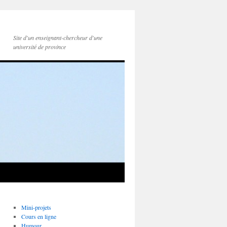
Site d'un enseignant-chercheur d'une
université de province
Mini-projets
Cours en ligne
Humour