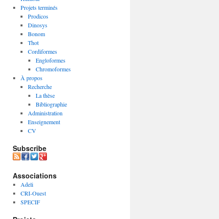
Projets terminés
Prodicos
Dinosys
Bonom
Thot
Cordiformes
Engloformes
Chromoformes
À propos
Recherche
La thèse
Bibliographie
Administration
Enseignement
CV
Subscribe
Associations
Adeli
CRI-Ouest
SPECIF