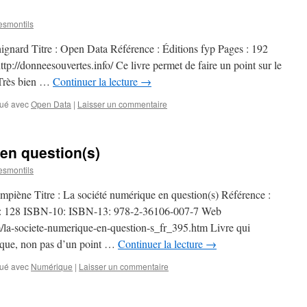
smontils
ignard Titre : Open Data Référence : Éditions fyp Pages : 192
://donneesouvertes.info/ Ce livre permet de faire un point sur le
Très bien …
Continuer la lecture
→
ué avec
Open Data
|
Laisser un commentaire
en question(s)
smontils
ompiène Titre : La société numérique en question(s) Référence :
 : 128 ISBN-10: ISBN-13: 978-2-36106-007-7 Web
la-societe-numerique-en-question-s_fr_395.htm Livre qui
rique, non pas d’un point …
Continuer la lecture
→
ué avec
Numérique
|
Laisser un commentaire