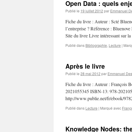
Open Data : quels en
Publié le
19 juillet 2012
par
Emmanuel De
Fiche du livre : Auteur : Scté Bluen
l’entreprise ? Référence : Bluenov
Site du livre Livre intéressant sur 
Publié dans
Bibliographie
,
Lecture
|
Marq
Après le livre
Publié le
28 mai 2012
par
Emmanuel Des
Fiche du livre : Auteur : François B
2021055345 ISBN-13: 978-202105
http://www.publie.net/fr/ebook/9
Publié dans
Lecture
|
Marqué avec
Franç
Knowledge Nodes: the 