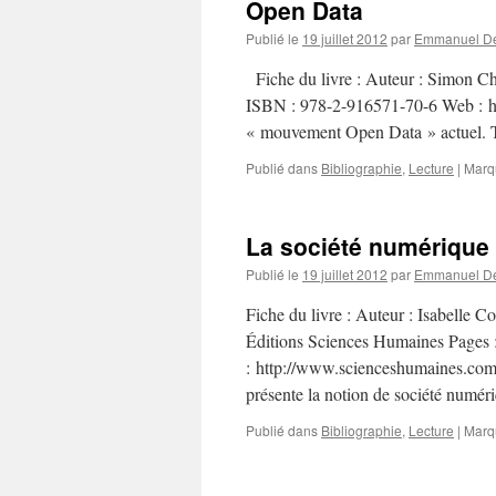
Open Data
Publié le
19 juillet 2012
par
Emmanuel De
Fiche du livre : Auteur : Simon Ch
ISBN : 978-2-916571-70-6 Web : http
« mouvement Open Data » actuel. 
Publié dans
Bibliographie
,
Lecture
|
Marq
La société numérique 
Publié le
19 juillet 2012
par
Emmanuel De
Fiche du livre : Auteur : Isabelle C
Éditions Sciences Humaines Pages
: http://www.scienceshumaines.com/
présente la notion de société numé
Publié dans
Bibliographie
,
Lecture
|
Marq