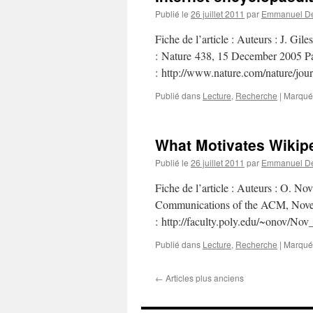
Publié le
26 juillet 2011
par
Emmanuel De
Fiche de l’article : Auteurs : J. Gil
: Nature 438, 15 December 2005 P
: http://www.nature.com/nature/jou
Publié dans
Lecture
,
Recherche
|
Marqué
What Motivates Wikip
Publié le
26 juillet 2011
par
Emmanuel De
Fiche de l’article : Auteurs : O. N
Communications of the ACM, Nove
: http://faculty.poly.edu/~onov/No
Publié dans
Lecture
,
Recherche
|
Marqué
←
Articles plus anciens