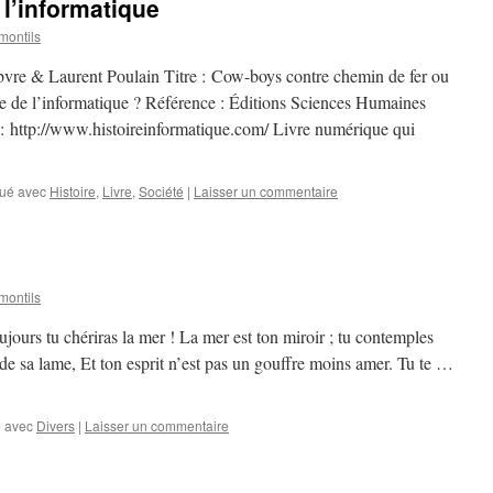
 l’informatique
ontils
ebvre & Laurent Poulain Titre : Cow-boys contre chemin de fer ou
re de l’informatique ? Référence : Éditions Sciences Humaines
ttp://www.histoireinformatique.com/ Livre numérique qui
ué avec
Histoire
,
Livre
,
Société
|
Laisser un commentaire
ontils
ours tu chériras la mer ! La mer est ton miroir ; tu contemples
de sa lame, Et ton esprit n’est pas un gouffre moins amer. Tu te …
 avec
Divers
|
Laisser un commentaire