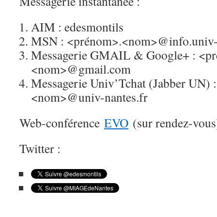
Messagerie instantanée :
AIM : edesmontils
MSN : <prénom>.<nom>@info.univ-n
Messagerie GMAIL & Google+ : <p
<nom>@gmail.com
Messagerie Univ’Tchat (Jabber UN) 
<nom>@univ-nantes.fr
Web-conférence
EVO
(sur rendez-vous)
Twitter :