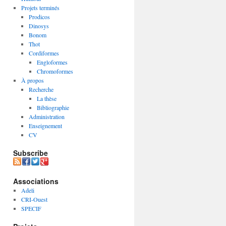
Projets terminés
Prodicos
Dinosys
Bonom
Thot
Cordiformes
Engloformes
Chromoformes
À propos
Recherche
La thèse
Bibliographie
Administration
Enseignement
CV
Subscribe
Associations
Adeli
CRI-Ouest
SPECIF