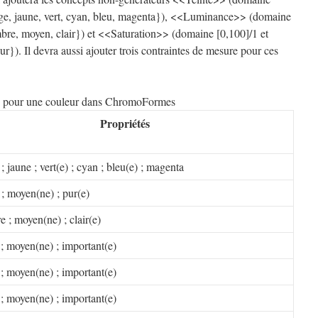
ouge, jaune, vert, cyan, bleu, magenta}), <<Luminance>> (domaine
mbre, moyen, clair}) et <<Saturation>> (domaine [0,100]/1 et
ur}). Il devra aussi ajouter trois contraintes de mesure pour ces
 pour une couleur dans ChromoFormes
Propriétés
; jaune ; vert(e) ; cyan ; bleu(e) ; magenta
 ; moyen(ne) ; pur(e)
 ; moyen(ne) ; clair(e)
 ; moyen(ne) ; important(e)
 ; moyen(ne) ; important(e)
 ; moyen(ne) ; important(e)