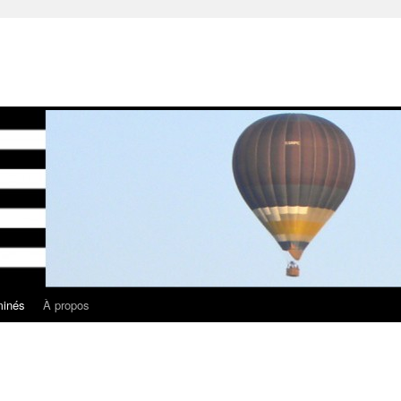
minés
À propos