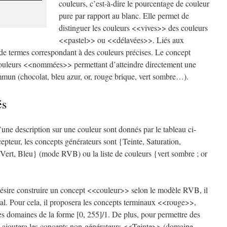
couleurs, c’est-à-dire le pourcentage de couleur
pure par rapport au blanc. Elle permet de
distinguer les couleurs <<vives>> des couleurs
<<pastel>> ou <<délavées>>. Liés aux
 de termes correspondant à des couleurs précises. Le concept
couleurs <<nommées>> permettant d’atteindre directement une
mun (chocolat, bleu azur, or, rouge brique, vert sombre…).
és
’une description sur une couleur sont donnés par le tableau ci-
epteur, les concepts générateurs sont {Teinte, Saturation,
rt, Bleu} (mode RVB) ou la liste de couleurs {vert sombre ; or
ésire construire un concept <<couleur>> selon le modèle RVB, il
al. Pour cela, il proposera les concepts terminaux <<rouge>>,
s domaines de la forme [0, 255]/1. De plus, pour permettre des
il ajoutera les concepts non-générateurs <<Teinte>> (domaine