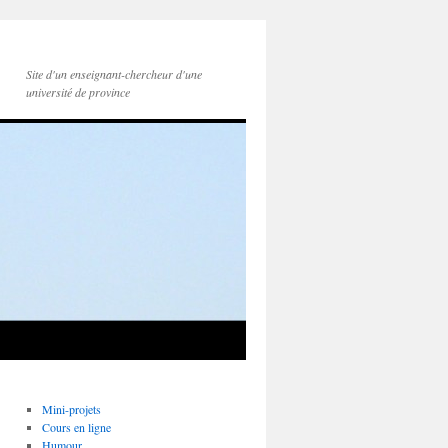
Site d'un enseignant-chercheur d'une
université de province
Mini-projets
Cours en ligne
Humour