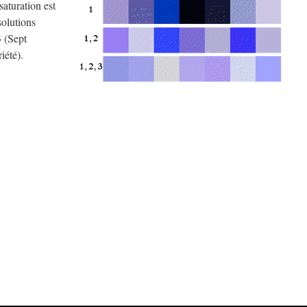
 saturation est
solutions
3 (Sept
iété).