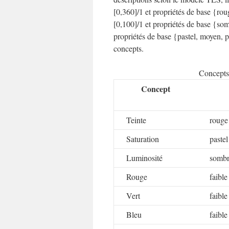
[0,360]/1 et propriétés de base {r
[0,100]/1 et propriétés de base {so
propriétés de base {pastel, moyen, p
concepts.
Concepts
Concept
Teinte
rouge 
Saturation
pastel
Luminosité
sombre
Rouge
faible
Vert
faible
Bleu
faible