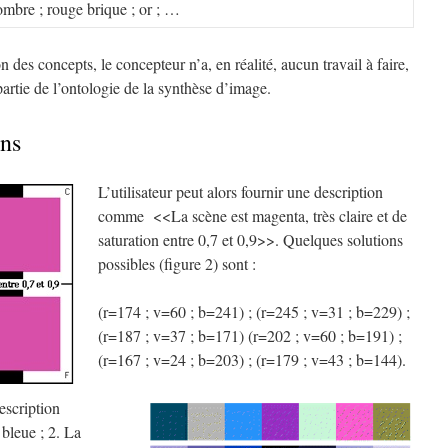
ombre ; rouge brique ; or ; …
 des concepts, le concepteur n’a, en réalité, aucun travail à faire,
artie de l’ontologie de la synthèse d’image.
ons
L’utilisateur peut alors fournir une description
comme <<La scène est magenta, très claire et de
saturation entre 0,7 et 0,9>>. Quelques solutions
possibles (figure 2) sont :
(r=174 ; v=60 ; b=241) ; (r=245 ; v=31 ; b=229) ;
(r=187 ; v=37 ; b=171) (r=202 ; v=60 ; b=191) ;
(r=167 ; v=24 ; b=203) ; (r=179 ; v=43 ; b=144).
description
bleue ; 2. La