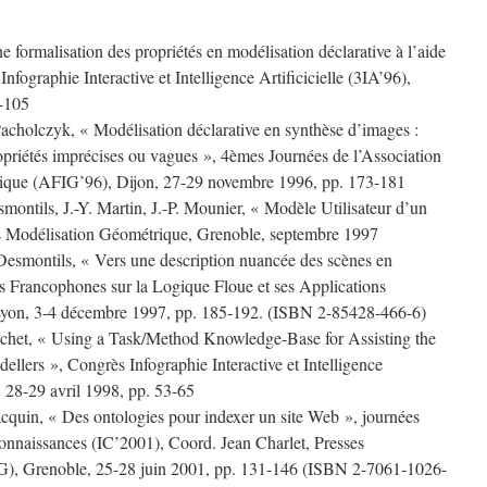
e formalisation des propriétés en modélisation déclarative à l’aide
fographie Interactive et Intelligence Artificicielle (3IA’96),
7-105
Pacholczyk, « Modélisation déclarative en synthèse d’images :
ropriétés imprécises ou vagues », 4èmes Journées de l’Association
hique (AFIG’96), Dijon, 27-29 novembre 1996, pp. 173-181
smontils, J.-Y. Martin, J.-P. Mounier, « Modèle Utilisateur d’un
s Modélisation Géométrique, Grenoble, septembre 1997
esmontils, « Vers une description nuancée des scènes en
s Francophones sur la Logique Floue et ses Applications
Lyon, 3-4 décembre 1997, pp. 185-192. (ISBN 2-85428-466-6)
richet, « Using a Task/Method Knowledge-Base for Assisting the
llers », Congrès Infographie Interactive et Intelligence
, 28-29 avril 1998, pp. 53-65
acquin, « Des ontologies pour indexer un site Web », journées
onnaissances (IC’2001), Coord. Jean Charlet, Presses
UG), Grenoble, 25-28 juin 2001, pp. 131-146 (ISBN 2-7061-1026-