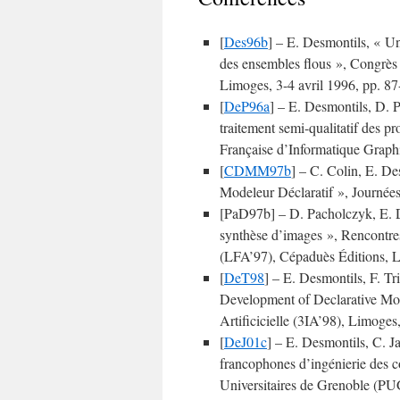
[
Des96b
] – E. Desmontils, « Un
des ensembles flous », Congrès In
Limoges, 3-4 avril 1996, pp. 8
[
DeP96a
] – E. Desmontils, D. 
traitement semi-qualitatif des p
Française d’Informatique Grap
[
CDMM97b
] – C. Colin, E. De
Modeleur Déclaratif », Journée
[PaD97b] – D. Pacholczyk, E. D
synthèse d’images », Rencontre
(LFA’97), Cépaduès Éditions, 
[
DeT98
] – E. Desmontils, F. T
Development of Declarative Mode
Artificicielle (3IA’98), Limoges
[
DeJ01c
] – E. Desmontils, C. J
francophones d’ingénierie des c
Universitaires de Grenoble (P