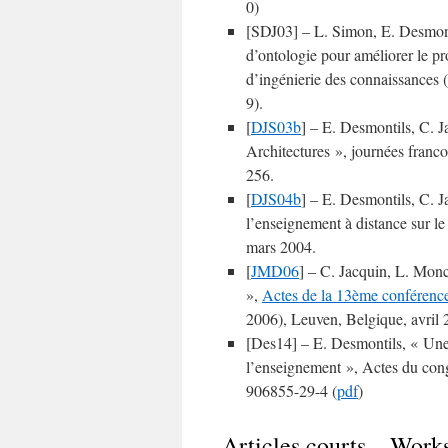
0)
[SDJ03] – L. Simon, E. Desmonti
d’ontologie pour améliorer le p
d’ingénierie des connaissances 
9).
[
DJS03b
] – E. Desmontils, C. J
Architectures », journées franco
256.
[
DJS04b
] – E. Desmontils, C. J
l’enseignement à distance sur 
mars 2004.
[
JMD06
] – C. Jacquin, L. Mon
»,
Actes de la 13ème conférence
2006), Leuven, Belgique, avri
[Des14] – E. Desmontils, « Un
l’enseignement », Actes du co
906855-29-4 (
pdf
)
Articles courts – Works