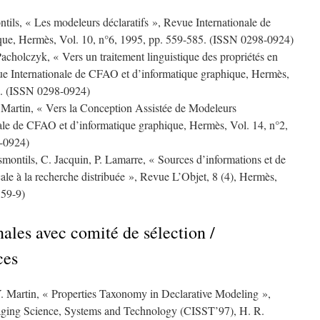
tils, « Les modeleurs déclaratifs », Revue Internationale de
que, Hermès, Vol. 10, n°6, 1995, pp. 559-585. (ISSN 0298-0924)
acholczyk, « Vers un traitement linguistique des propriétés en
vue Internationale de CFAO et d’informatique graphique, Hermès,
1. (ISSN 0298-0924)
. Martin, « Vers la Conception Assistée de Modeleurs
nale de CFAO et d’informatique graphique, Hermès, Vol. 14, n°2,
-0924)
smontils, C. Jacquin, P. Lamarre, « Sources d’informations et de
cale à la recherche distribuée », Revue L’Objet, 8 (4), Hermès,
59-9)
ales avec comité de sélection /
ces
. Martin, « Properties Taxonomy in Declarative Modeling »,
aging Science, Systems and Technology (CISST’97), H. R.