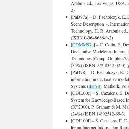
Arabnia ed., Las Vegas, USA, 3
2)
[PaD97a] – D. Pacholczyk, E. D
Scene Description », Internati
Technology, H. R. Arabnia ed.,
(ISBN 0-9648666-9-2)
[
CDMM97c
] – C. Colin, E. De
Declarative Modeler », Interna
Techniques (CompuGraphics’97)
(35%) (ISBN 972-8342-02-0) (
[PaD98] – D. Pacholczyk, E. Desm
information in declarative mode
Systems (
IIS’98
), Malbork, Pol
[CDJL00e] – S. Cazalens, E. De
System for Knowledge-Based Int
(IC’2000), P. Graham & M. Mah
(24%) (ISBN 1-892512-65-3)
[CDJL00f] – S. Cazalens, E. De
for an Internet Information Ret