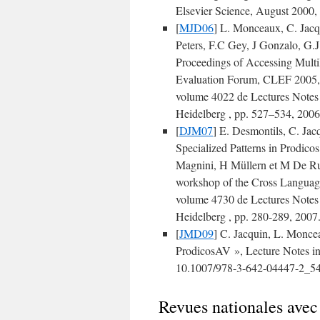
Elsevier Science, August 2000
[
MJD06
] L. Monceaux, C. Jacq
Peters, F.C Gey, J Gonzalo, G.
Proceedings of Accessing Multi
Evaluation Forum, CLEF 2005, R
volume 4022 de Lectures Notes
Heidelberg , pp. 527–534, 200
[
DJM07
] E. Desmontils, C. Jac
Specialized Patterns in Prodico
Magnini, H Müllern et M De Ruk
workshop of the Cross Languag
volume 4730 de Lectures Notes
Heidelberg , pp. 280-289, 2007
[
JMD09
] C. Jacquin, L. Monce
ProdicosAV », Lecture Notes i
10.1007/978-3-642-04447-2_5
Revues nationales avec