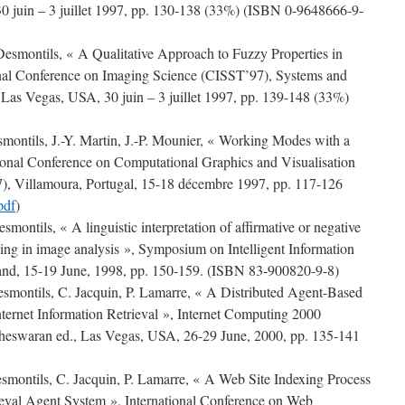
0 juin – 3 juillet 1997, pp. 130-138 (33%) (ISBN 0-9648666-9-
esmontils, « A Qualitative Approach to Fuzzy Properties in
onal Conference on Imaging Science (CISST’97), Systems and
 Las Vegas, USA, 30 juin – 3 juillet 1997, pp. 139-148 (33%)
smontils, J.-Y. Martin, J.-P. Mounier, « Working Modes with a
tional Conference on Computational Graphics and Visualisation
, Villamoura, Portugal, 15-18 décembre 1997, pp. 117-126
pdf
)
ontils, « A linguistic interpretation of affirmative or negative
ling in image analysis », Symposium on Intelligent Information
and, 15-19 June, 1998, pp. 150-159. (ISBN 83-900820-9-8)
smontils, C. Jacquin, P. Lamarre, « A Distributed Agent-Based
ernet Information Retrieval », Internet Computing 2000
eswaran ed., Las Vegas, USA, 26-29 June, 2000, pp. 135-141
smontils, C. Jacquin, P. Lamarre, « A Web Site Indexing Process
rieval Agent System », International Conference on Web