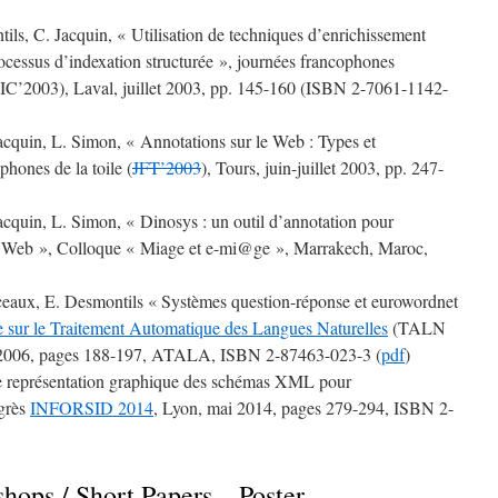
ls, C. Jacquin, « Utilisation de techniques d’enrichissement
rocessus d’indexation structurée », journées francophones
(IC’2003), Laval, juillet 2003, pp. 145-160 (ISBN 2-7061-1142-
acquin, L. Simon, « Annotations sur le Web : Types et
phones de la toile (
JFT’2003
), Tours, juin-juillet 2003, pp. 247-
acquin, L. Simon, « Dinosys : un outil d’annotation pour
le Web », Colloque « Miage et e-mi@ge », Marrakech, Maroc,
ceaux, E. Desmontils « Systèmes question-réponse et eurowordnet
 sur le Traitement Automatique des Langues Naturelles
(TALN
l 2006, pages 188-197, ATALA, ISBN 2-87463-023-3 (
pdf
)
e représentation graphique des schémas XML pour
ngrès
INFORSID 2014
, Lyon, mai 2014, pages 279-294, ISBN 2-
hops / Short Papers – Poster