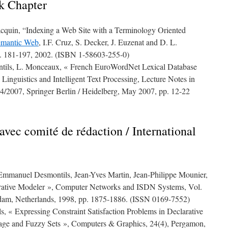
ok Chapter
acquin, “Indexing a Web Site with a Terminology Oriented
emantic Web
, I.F. Cruz, S. Decker, J. Euzenat and D. L.
. 181-197, 2002. (ISBN 1-58603-255-0)
ontils, L. Monceaux, « French EuroWordNet Lexical Database
inguistics and Intelligent Text Processing, Lecture Notes in
/2007, Springer Berlin / Heidelberg, May 2007, pp. 12-22
avec comité de rédaction / International
, Emmanuel Desmontils, Jean-Yves Martin, Jean-Philippe Mounier,
ative Modeler », Computer Networks and ISDN Systems, Vol.
rdam, Netherlands, 1998, pp. 1875-1886. (ISSN 0169-7552)
, « Expressing Constraint Satisfaction Problems in Declarative
ge and Fuzzy Sets », Computers & Graphics, 24(4), Pergamon,