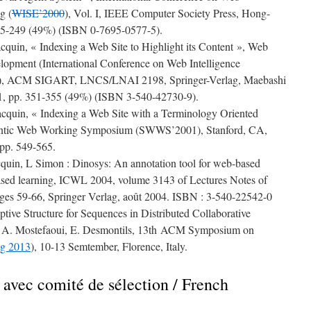
g (
WISE’2000
), Vol. I, IEEE Computer Society Press, Hong-
45-249 (49%) (ISBN 0-7695-0577-5).
acquin, « Indexing a Web Site to Highlight its Content », Web
elopment (International Conference on Web Intelligence
ds), ACM SIGART, LNCS/LNAI 2198, Springer-Verlag, Maebashi
01, pp. 351-355 (49%) (ISBN 3-540-42730-9).
Jacquin, « Indexing a Web Site with a Terminology Oriented
mantic Web Working Symposium (SWWS’2001), Stanford, CA,
 pp. 549-565.
cquin, L Simon : Dinosys: An annotation tool for web-based
ased learning, ICWL 2004, volume 3143 of Lectures Notes of
es 59-66, Springer Verlag, août 2004. ISBN : 3-540-22542-0
ive Structure for Sequences in Distributed Collaborative
li, A. Mostefaoui, E. Desmontils, 13th ACM Symposium on
g 2013
), 10-13 Semtember, Florence, Italy.
 avec comité de sélection / French