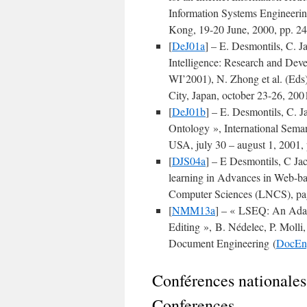
Information Systems Engineerin
Kong, 19-20 June, 2000, pp. 2
[
DeJ01a
] – E. Desmontils, C. J
Intelligence: Research and Dev
WI’2001), N. Zhong et al. (E
City, Japan, october 23-26, 20
[
DeJ01b
] – E. Desmontils, C. 
Ontology », International Se
USA, july 30 – august 1, 2001,
[
DJS04a
] – E Desmontils, C Ja
learning in Advances in Web-b
Computer Sciences (LNCS), pag
[
NMM13a
] – « LSEQ: An Adapt
Editing », B. Nédelec, P. Mol
Document Engineering (
DocEn
Conférences nationales
Conferences