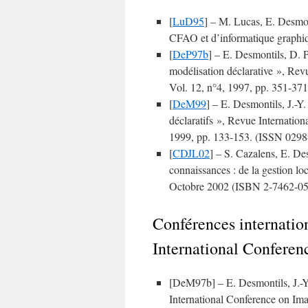
[
LuD95
] – M. Lucas, E. Desmon
CFAO et d’informatique graphi
[
DeP97b
] – E. Desmontils, D. P
modélisation déclarative », Re
Vol. 12, n°4, 1997, pp. 351-37
[
DeM99
] – E. Desmontils, J.-Y
déclaratifs », Revue Internatio
1999, pp. 133-153. (ISSN 0298
[
CDJL02
] – S. Cazalens, E. De
connaissances : de la gestion lo
Octobre 2002 (ISBN 2-7462-05
Conférences internation
International Conferen
[DeM97b] – E. Desmontils, J.-Y
International Conference on Im