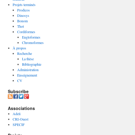
Projets terminés
Prodicos
Dinosys
Bonom
Thot
Cordiformes
Engloformes
Chromoformes
À propos
Recherche
La thèse
Bibliographie
Administration
Enseignement
CV
Subscribe
Associations
Adeli
CRI-Ouest
SPECIF