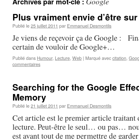
Google
Archives par mot-clé :
Plus vraiment envie d’être su
Publié le
25 juillet 2011
par
Emmanuel Desmontils
Je viens de reçevoir ça de Google : Fina
certain de vouloir de Google+…
Publié dans
Humour
,
Lecture
,
Web
|
Marqué avec
citation
,
Goog
commentaires
Searching for the Google Effe
Memory
Publié le
21 juillet 2011
par
Emmanuel Desmontils
Cet article est le premier article traita
lecture. Peut-être le seul… ou pas… nou
est avant tout de me permettre de garder