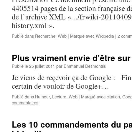
4405514 pages de la section française de
de l’archive XML « ../frwiki-20110409
history.xml ».
Publié dans
Recherche
,
Web
|
Marqué avec
Wikipedia
|
2 comm
Plus vraiment envie d’être su
Publié le
25 juillet 2011
par
Emmanuel Desmontils
Je viens de reçevoir ça de Google : Fina
certain de vouloir de Google+…
Publié dans
Humour
,
Lecture
,
Web
|
Marqué avec
citation
,
Goog
commentaires
Les 10 commandements du parf