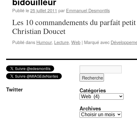
bidouilleur
Publié le
25 juillet 2011
par
Emmanuel Desmontils
Les 10 commandements du parfait petit 
Christian Doucet
Publié dans
Humour
,
Lecture
,
Web
|
Marqué avec
Développeme
Twitter
Catégories
C
a
Archives
t
A
é
r
g
c
o
h
r