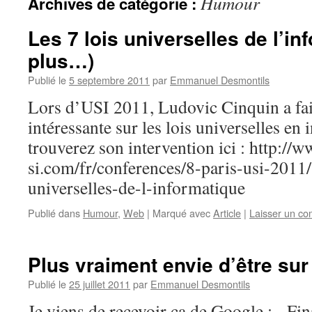
Humour
Archives de catégorie :
Les 7 lois universelles de l’in
plus…)
Publié le
5 septembre 2011
par
Emmanuel Desmontils
Lors d’USI 2011, Ludovic Cinquin a fai
intéressante sur les lois universelles en
trouverez son intervention ici : http://
si.com/fr/conferences/8-paris-usi-2011/
universelles-de-l-informatique
Publié dans
Humour
,
Web
|
Marqué avec
Article
|
Laisser un c
Plus vraiment envie d’être su
Publié le
25 juillet 2011
par
Emmanuel Desmontils
Je viens de reçevoir ça de Google : Fina