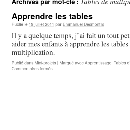
Tables de multip
Archives par mot-clé :
Apprendre les tables
Publié le
19 juillet 2011
par
Emmanuel Desmontils
Il y a quelque temps, j’ai fait un tout 
aider mes enfants à apprendre les tables
multiplication.
Publié dans
Mini-projets
|
Marqué avec
Apprentissage
,
Tables d
Commentaires fermés
sur
Apprendre
les
tables