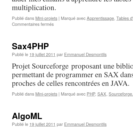
multiplication.
Publié dans
Mini-projets
|
Marqué avec
Apprentissage
,
Tables d
Commentaires fermés
sur
Apprendre
les
tables
Sax4PHP
Publié le
19 juillet 2011
par
Emmanuel Desmontils
Projet Sourceforge proposant une bibl
permettant de programmer en SAX dans
proches de celles rencontrées en JAVA.
Publié dans
Mini-projets
|
Marqué avec
PHP
,
SAX
,
Sourceforge
AlgoML
Publié le
19 juillet 2011
par
Emmanuel Desmontils