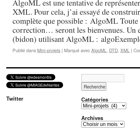
AlgoML est une tentative de représente
XML. Pour cela, j’ai essayé de constru
complète que possible : AlgoML Toute
correction… seront les bienvenues. Un
(bidon) utilisant AlgoML : algoExempl
Publié dans
Mini-projets
|
Marqué avec
AlgoML
,
DTD
,
XML
|
Co
Twitter
Catégories
C
a
Archives
t
A
é
r
g
c
o