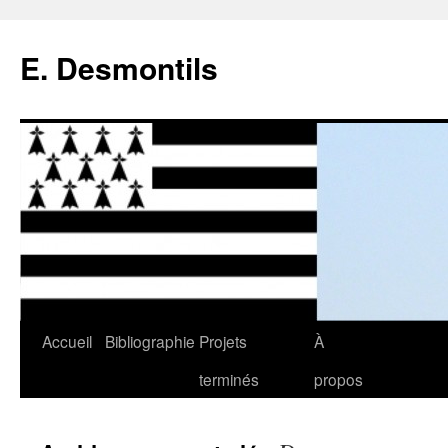
E. Desmontils
Accueil
Bibliographie
Projets
À
Aller
terminés
propos
au
contenu