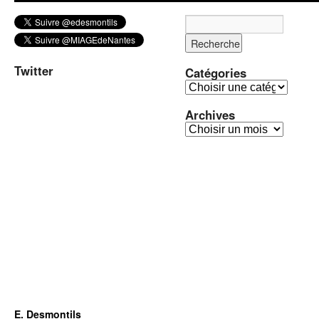
Twitter
Catégories
C
a
Archives
t
A
é
r
g
c
o
h
r
i
i
v
e
e
s
s
E. Desmontils