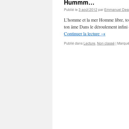
Hummm…
Publié le
3 août 2012
par
Emmanuel Desm
L’homme et la mer Homme libre, touj
ton âme Dans le déroulement infini 
Continuer la lecture
→
Publié dans
Lecture
,
Non classé
|
Marqué