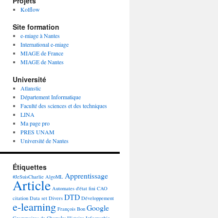
Projets
Kolflow
Site formation
e-miage à Nantes
International e-miage
MIAGE de France
MIAGE de Nantes
Université
Atlanstic
Département Informatique
Faculté des sciences et des techniques
LINA
Ma page pro
PRES UNAM
Université de Nantes
Étiquettes
Apprentissage
#JeSuisCharlie
AlgoML
Article
Automates d'état fini
CAO
DTD
citation
Data set
Divers
Développement
e-learning
Google
François Bon