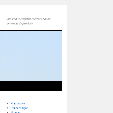
Site d'un enseignant-chercheur d'une
université de province
Mini-projets
Cours en ligne
Humour