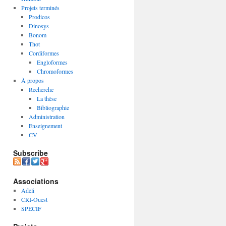
Projets terminés
Prodicos
Dinosys
Bonom
Thot
Cordiformes
Engloformes
Chromoformes
À propos
Recherche
La thèse
Bibliographie
Administration
Enseignement
CV
Subscribe
Associations
Adeli
CRI-Ouest
SPECIF