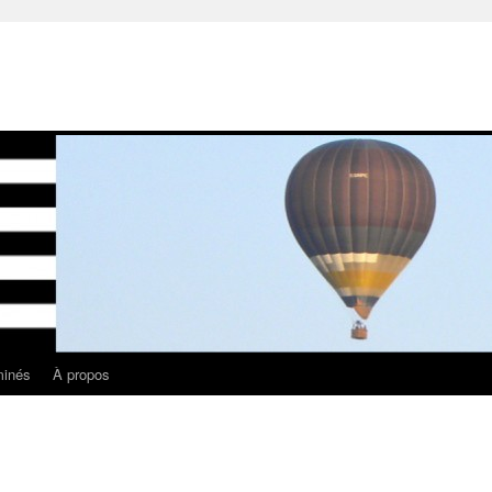
minés
À propos