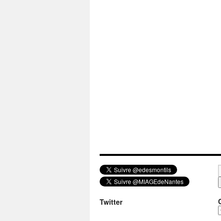
Twitter
a