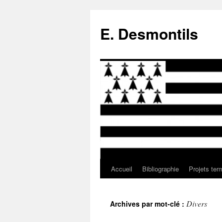
E. Desmontils
Accueil
Bibliographie
Projets ter
Aller
au
Divers
Archives par mot-clé :
contenu