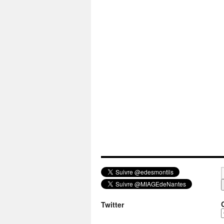
Twitter
a