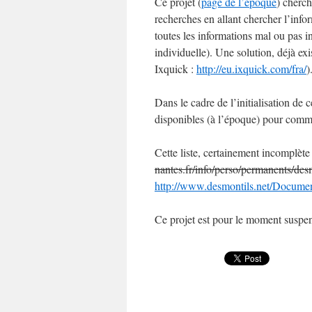
Ce projet (
page de l’époque
) cherch
recherches en allant chercher l’inf
toutes les informations mal ou pas 
individuelle). Une solution, déjà e
Ixquick :
http://eu.ixquick.com/fra/
)
Dans le cadre de l’initialisation de ce
disponibles (à l’époque) pour comme
Cette liste, certainement incomplète 
nantes.fr/info/perso/permanents/des
http://www.desmontils.net/Documen
Ce projet est pour le moment suspe