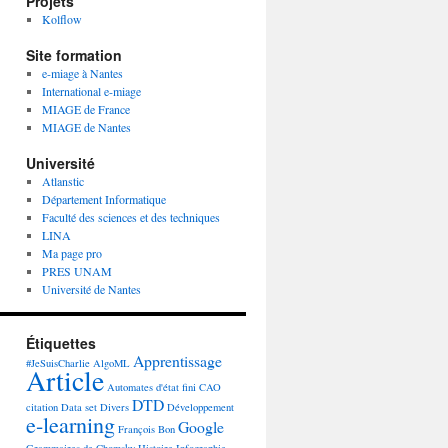
Projets
Kolflow
Site formation
e-miage à Nantes
International e-miage
MIAGE de France
MIAGE de Nantes
Université
Atlanstic
Département Informatique
Faculté des sciences et des techniques
LINA
Ma page pro
PRES UNAM
Université de Nantes
Étiquettes
Apprentissage
#JeSuisCharlie
AlgoML
Article
Automates d'état fini
CAO
DTD
citation
Data set
Divers
Développement
e-learning
Google
François Bon