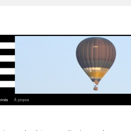
minés
À propos