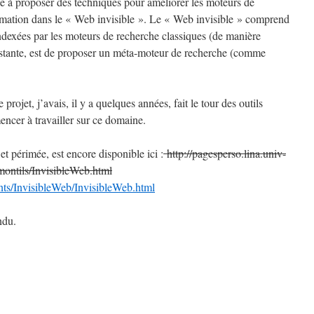
e à proposer des techniques pour améliorer les moteurs de
ormation dans le « Web invisible ». Le « Web invisible » comprend
indexées par les moteurs de recherche classiques (de manière
xistante, est de proposer un méta-moteur de recherche (comme
.
 projet, j’avais, il y a quelques années, fait le tour des outils
ncer à travailler sur ce domaine.
et périmée, est encore disponible ici :
http://pagesperso.lina.univ-
montils/InvisibleWeb.html
ts/InvisibleWeb/InvisibleWeb.html
ndu.