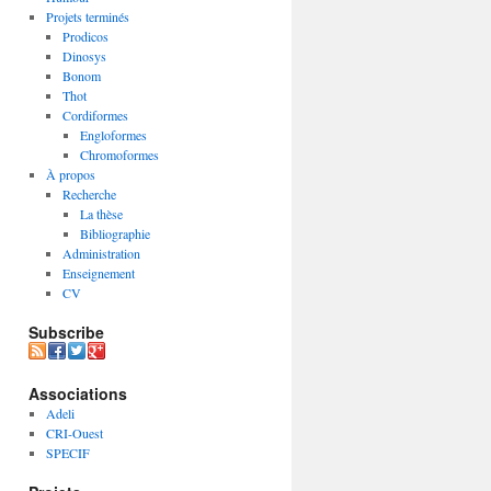
Projets terminés
Prodicos
Dinosys
Bonom
Thot
Cordiformes
Engloformes
Chromoformes
À propos
Recherche
La thèse
Bibliographie
Administration
Enseignement
CV
Subscribe
Associations
Adeli
CRI-Ouest
SPECIF