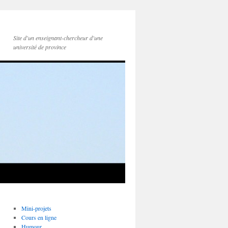
Site d'un enseignant-chercheur d'une
université de province
Mini-projets
Cours en ligne
Humour