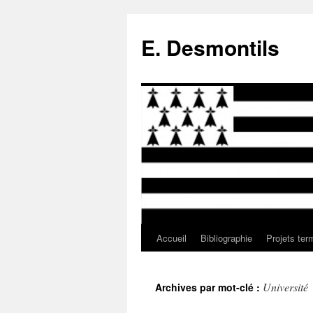
E. Desmontils
Accueil
Bibliographie
Projets ter
Aller
au
Université
Archives par mot-clé :
contenu