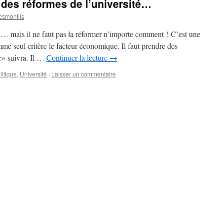
 des réformes de l’université…
smontils
en… mais il ne faut pas la réformer n’importe comment ! C’est une
me seul critère le facteur économique. Il faut prendre des
e» suivra. Il …
Continuer la lecture
→
litique
,
Université
|
Laisser un commentaire