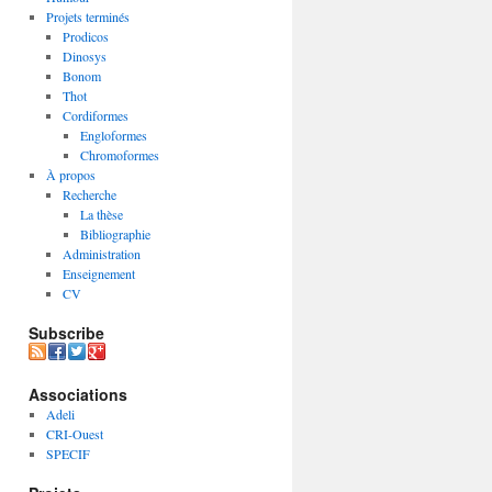
Projets terminés
Prodicos
Dinosys
Bonom
Thot
Cordiformes
Engloformes
Chromoformes
À propos
Recherche
La thèse
Bibliographie
Administration
Enseignement
CV
Subscribe
Associations
Adeli
CRI-Ouest
SPECIF