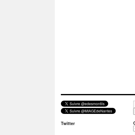
Twitter
a