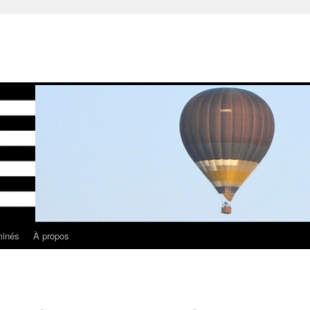
minés
À propos