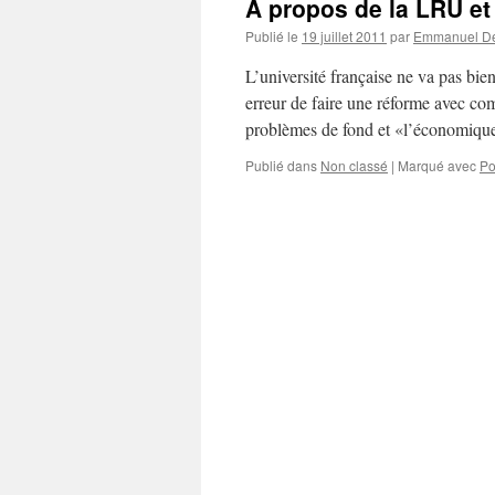
A propos de la LRU et
Publié le
19 juillet 2011
par
Emmanuel De
L’université française ne va pas bi
erreur de faire une réforme avec com
problèmes de fond et «l’économiqu
Publié dans
Non classé
|
Marqué avec
Po