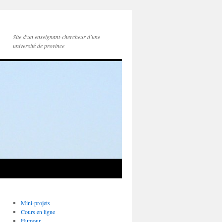
Site d'un enseignant-chercheur d'une
université de province
Mini-projets
Cours en ligne
Humour