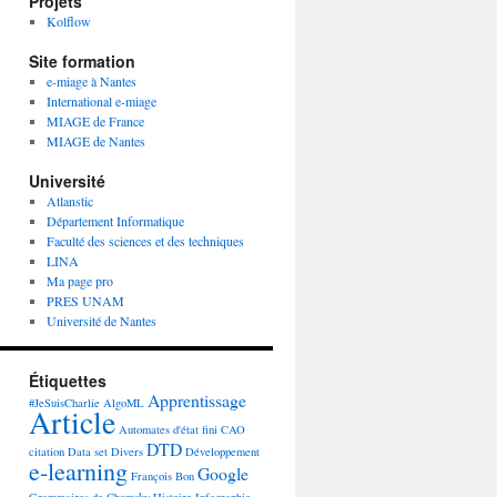
Projets
Kolflow
Site formation
e-miage à Nantes
International e-miage
MIAGE de France
MIAGE de Nantes
Université
Atlanstic
Département Informatique
Faculté des sciences et des techniques
LINA
Ma page pro
PRES UNAM
Université de Nantes
Étiquettes
Apprentissage
#JeSuisCharlie
AlgoML
Article
Automates d'état fini
CAO
DTD
citation
Data set
Divers
Développement
e-learning
Google
François Bon