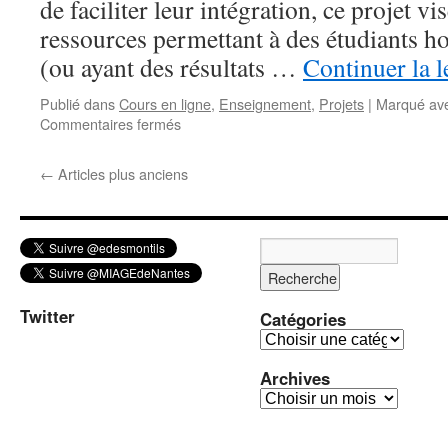
de faciliter leur intégration, ce projet v
ressources permettant à des étudiants ho
(ou ayant des résultats …
Continuer la 
Publié dans
Cours en ligne
,
Enseignement
,
Projets
|
Marqué av
Commentaires fermés
sur
Projet
DVD-
←
Articles plus anciens
MIAGE
Twitter
Catégories
C
a
Archives
t
A
é
r
g
c
o