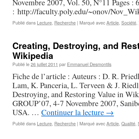
Novembre 2007, Vol. 50, N°11 Pages :
: http://faculty.poly.edu/~onov/Nov_Wi
Publié dans
Lecture
,
Recherche
|
Marqué avec
Article
,
Société
,
Creating, Destroying, and Rest
Wikipedia
Publié le
26 juillet 2011
par
Emmanuel Desmontils
Fiche de l’article : Auteurs : D. R. Prie
Lam, K. Panceria, L. Terveen & J. Riedl 
Destroying, and Restoring Value in Wik
GROUP’07, 4-7 Novembre 2007, Sanibel
USA. …
Continuer la lecture
→
Publié dans
Lecture
,
Recherche
|
Marqué avec
Article
,
Qualité
,