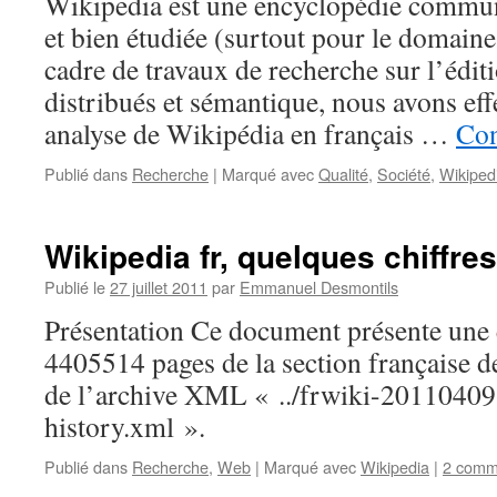
Wikipedia est une encyclopédie commun
et bien étudiée (surtout pour le domain
cadre de travaux de recherche sur l’édit
distribués et sémantique, nous avons eff
analyse de Wikipédia en français …
Con
Publié dans
Recherche
|
Marqué avec
Qualité
,
Société
,
Wikiped
Wikipedia fr, quelques chiffres
Publié le
27 juillet 2011
par
Emmanuel Desmontils
Présentation Ce document présente une 
4405514 pages de la section française de
de l’archive XML « ../frwiki-20110409
history.xml ».
Publié dans
Recherche
,
Web
|
Marqué avec
Wikipedia
|
2 comm