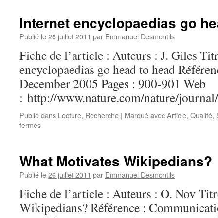
Internet encyclopaedias go he
Publié le
26 juillet 2011
par
Emmanuel Desmontils
Fiche de l’article : Auteurs : J. Giles Tit
encyclopaedias go head to head Référen
December 2005 Pages : 900-901 Web
: http://www.nature.com/nature/journa
Publié dans
Lecture
,
Recherche
|
Marqué avec
Article
,
Qualité
,
fermés
sur
Internet
encyclopaedias
go
What Motivates Wikipedians?
head
to
Publié le
26 juillet 2011
par
Emmanuel Desmontils
head
Fiche de l’article : Auteurs : O. Nov Ti
Wikipedians? Référence : Communicati